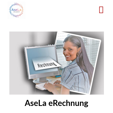
Direkt
zum
Inhalt
AseLa eRechnung